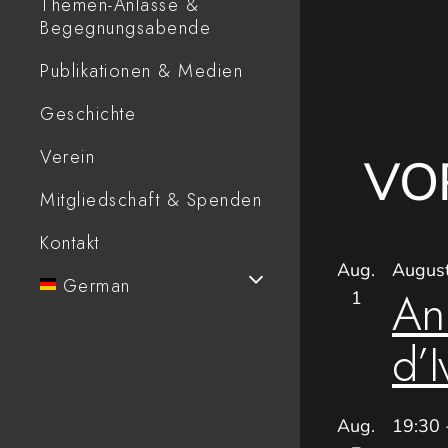
Themen-Anlässe &
Begegnungsabende
Publikationen & Medien
Geschichte
Verein
VO
Mitgliedschaft & Spenden
Kontakt
Aug.
Augus
German
An
1
d’I
Aug.
19:30