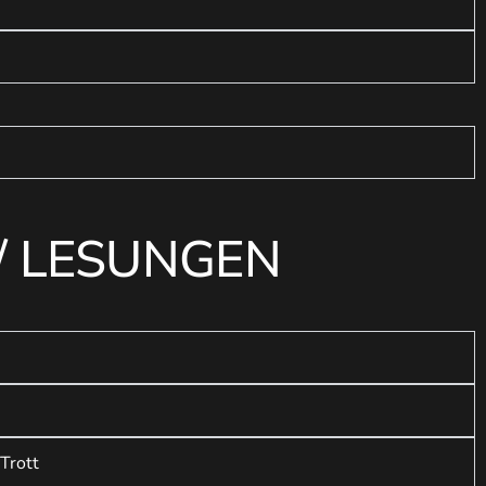
/ LESUNGEN
o
Trott