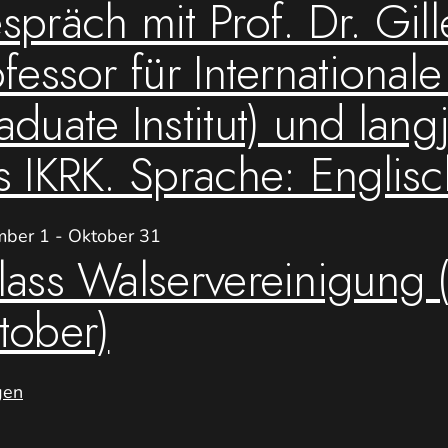
spräch mit Prof. Dr. Gil
fessor für International
duate Institut) und lang
s IKRK. Sprache: Englisc
mber 1
-
Oktober 31
lass Walservereinigung
tober)
gen