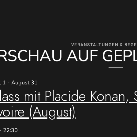
VERANSTALTUNGEN & BEG
RSCHAU AUF GEP
t 1
-
August 31
lass mit Placide Konan,
voire (August)
-
22:30