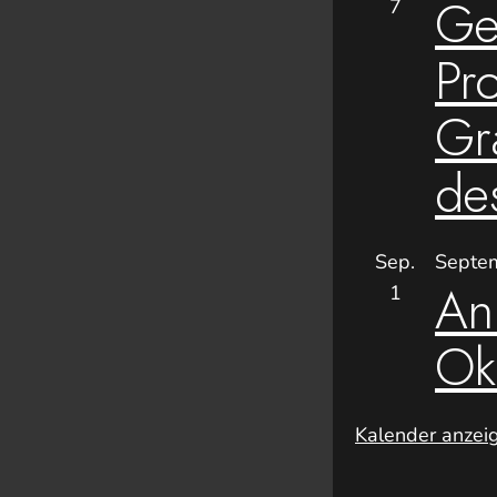
Ge
7
Pro
Gra
de
Sep.
Septe
An
1
Ok
Kalender anzei