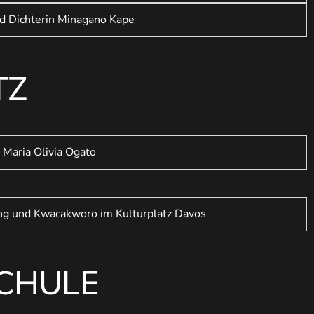
nd Dichterin Minagano Kape
TZ
 Maria Olivia Ogato
ing und Kwacakworo im Kulturplatz Davos
SCHULE